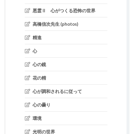
悪霊Ⅱ 心がつくる恐怖の世界
高橋信次先生 (photos)
精進
心
心の鏡
花の精
心が調和されるに従って
心の曇り
環境
光明の世界