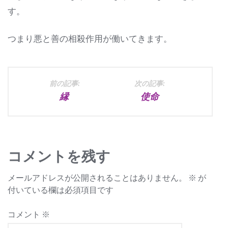
す。
つまり悪と善の相殺作用が働いてきます。
投
前の記事:
次の記事:
縁
使命
稿
ナ
ビ
コメントを残す
ゲ
メールアドレスが公開されることはありません。
※
が
ー
付いている欄は必須項目です
シ
コメント
※