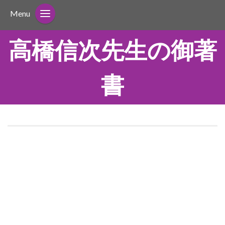
Menu
高橋信次先生の御著
書