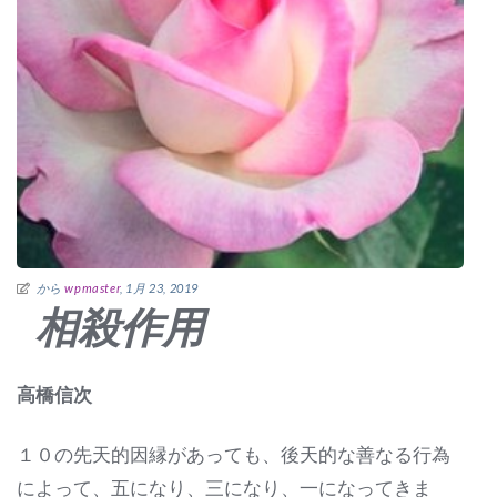
から
wpmaster
, 1月 23, 2019
相殺作用
高橋信次
１０の先天的因縁があっても、後天的な善なる行為
によって、五になり、三になり、一になってきま