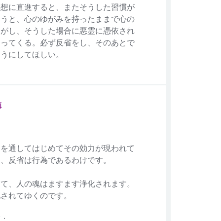
瞑想に直進すると、またそうした習慣が
まうと、心のゆがみを持ったままで心の
ながし、そうした場合に悪霊に憑依され
なってくる。必ず反省をし、そのあとで
ようにしてほしい。
徳
為を通してはじめてその効力が現われて
ら、反省は行為であるわけです。
って、人の魂はますます浄化されます。
化されてゆくのです。
徳：