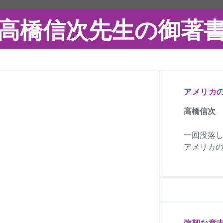
高橋信次先生の御著
アメリカ
高橋信次
一回没落
アメリカの
強靭な意