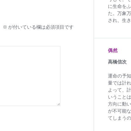
に生命を
た。万象
され、生
。
※
が付いている欄は必須項目です
偶然
高橋信次
運命の予
量では計
よって、
いうこと
方向に動
が不可能
てしまう