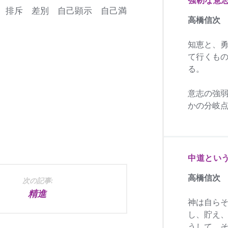
 排斥 差別 自己顕示 自己満
高橋信次
知恵と、
て行くも
る。
意志の強
かの分岐
中道とい
高橋信次
次の記事:
精進
神は自ら
し、貯え
うして、