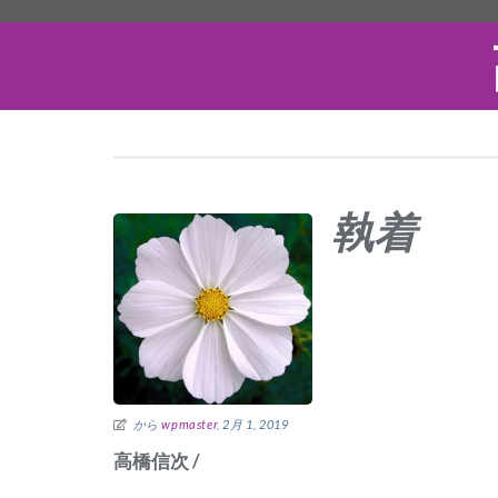
執着
から
wpmaster
, 2月 1, 2019
高橋信次 /