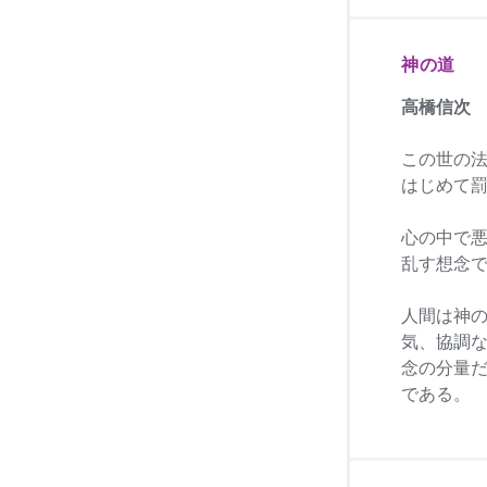
神の道
高橋信次
この世の
はじめて
心の中で
乱す想念
人間は神
気、協調
念の分量
である。