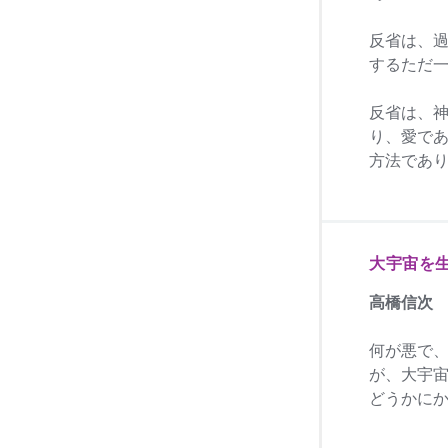
反省は、
するただ
反省は、
り、愛で
方法であ
大宇宙を
高橋信次
何が悪で
が、大宇
どうかに