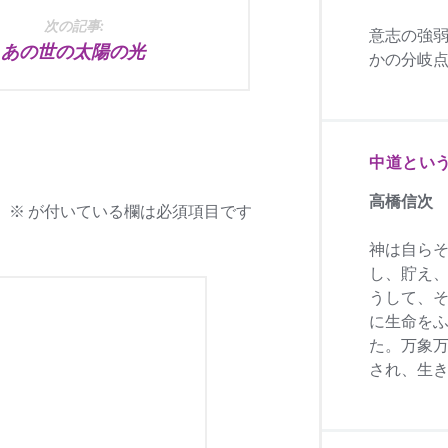
次の記事:
意志の強
あの世の太陽の光
かの分岐
中道とい
高橋信次
。
※
が付いている欄は必須項目です
神は自ら
し、貯え
うして、
に生命を
た。万象
され、生