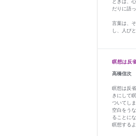
ときは、
だりに語
言葉は、
し、人び
瞑想は反
高橋信次
瞑想は反
きにして
ついてし
空白をう
ることに
瞑想する