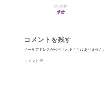
投
前の記事:
使命
稿
ナ
ビ
コメントを残す
ゲ
メールアドレスが公開されることはありません
ー
コメント
※
シ
ョ
ン