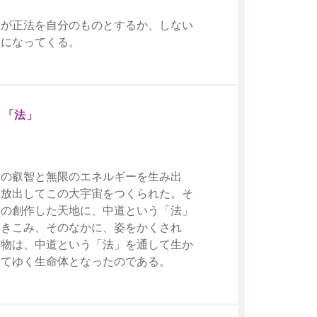
弱が正法を自分のものとするか、しない
点になってくる。
う「法」
その叡智と無限のエネルギーを生み出
、放出してこの大宇宙をつくられた。そ
その創作した天地に、中道という「法」
ふきこみ、そのなかに、姿をかくされ
万物は、中道という「法」を通して生か
きてゆく生命体となったのである。