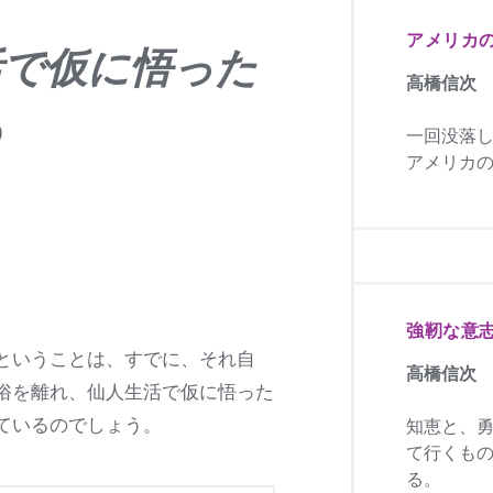
アメリカ
活で仮に悟った
高橋信次
も
一回没落
アメリカの
強靭な意
ということは、すでに、それ自
高橋信次
俗を離れ、仙人生活で仮に悟った
ているのでしょう。
知恵と、
て行くも
る。