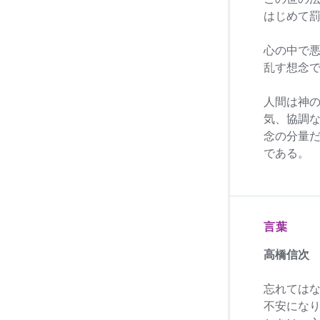
はじめて
心の中で
乱す想念
人間は神
気、協調
念の分量
である。
言葉
高橋信次
忘れては
不安にな