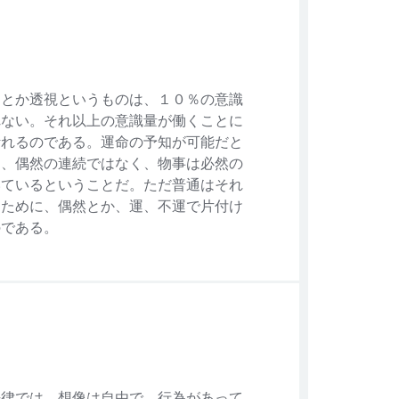
知とか透視というものは、１０％の意識
れない。それ以上の意識量が働くことに
計れるのである。運命の予知が可能だと
は、偶然の連続ではなく、物事は必然の
いているということだ。ただ普通はそれ
なために、偶然とか、運、不運で片付け
のである。
法律では、想像は自由で、行為があって