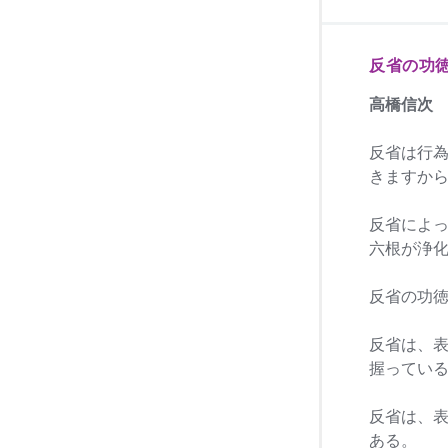
反省の功
高橋信次
反省は行
きますか
反省によ
六根が浄
反省の功
反省は、
握ってい
反省は、
ある。