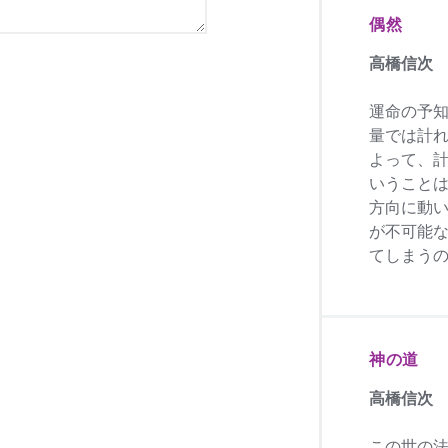
偶然
高橋信次
運命の予
量では計
よって、
いうこと
方向に動
が不可能
てしまう
神の道
高橋信次
この世の