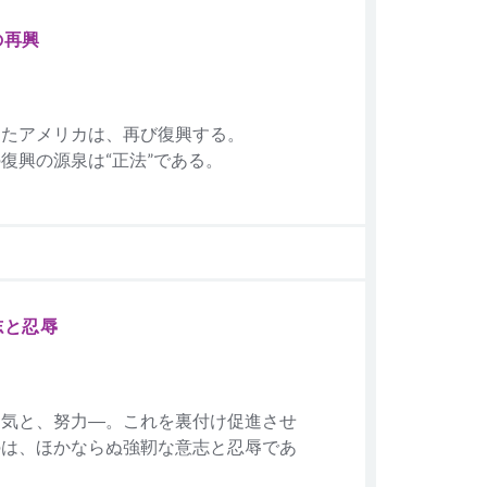
の再興
したアメリカは、再び復興する。
復興の源泉は“正法”である。
志と忍辱
勇気と、努力―。これを裏付け促進させ
のは、ほかならぬ強靭な意志と忍辱であ