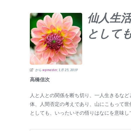
仙人生
として
から
wpmaster
, 1月 25, 2019
高橋信次
人と人との関係を断ち切り、一人生きるなど
体、人間否定の考えであり、山にこもって世
としても、いったいその悟りはなにを意味し