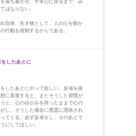
心を落ち着かせ、平常心に戻るまで、み
ってはならない。
それ自体、生き物として、人の心を動か
との行動を規制するからである。
省をしたあとに
省をしたあとにやって欲しい。反省を抜
瞑想に直進すると、またそうした習慣が
まうと、心のゆがみを持ったままで心の
ながし、そうした場合に悪霊に憑依され
なってくる。必ず反省をし、そのあとで
ようにしてほしい。