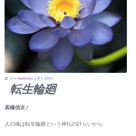
から
wpmaster
, 2月 1, 2019
転生輪廻
高橋信次 /
人の魂は転生輪廻という神仏の計らいから