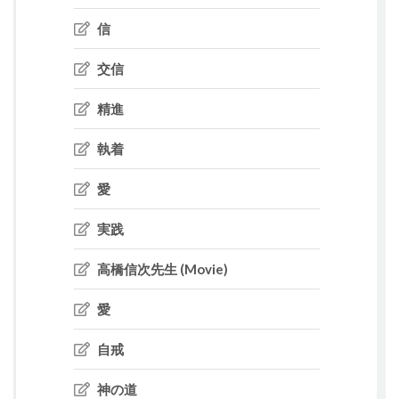
信
交信
精進
執着
愛
実践
高橋信次先生 (Movie)
愛
自戒
神の道