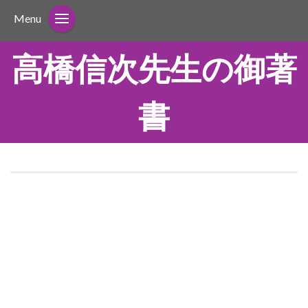
Menu
高橋信次先生の御著
書