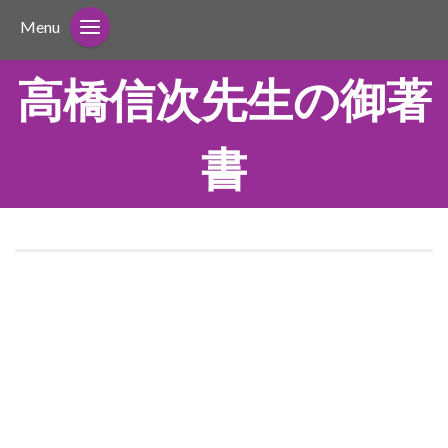
Menu
高橋信次先生の御著
書