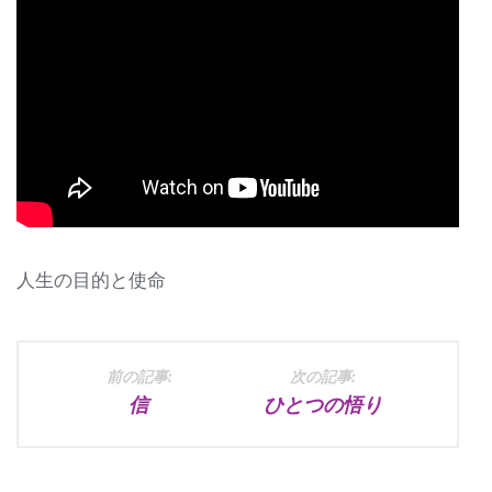
人生の目的と使命
投
前の記事:
次の記事:
信
ひとつの悟り
稿
ナ