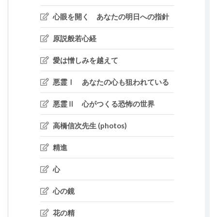
心眼を開く あなたの明日への指針
原説般若心経
愛は憎しみを越えて
悪霊Ⅰ あなたの心も狙われている
悪霊Ⅱ 心がつくる恐怖の世界
高橋信次先生 (photos)
精進
心
心の鏡
花の精