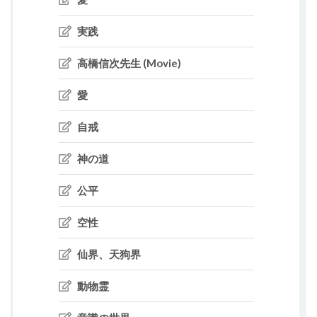
実践
高橋信次先生 (Movie)
愛
自戒
神の道
公平
空性
仙界、天狗界
動物霊