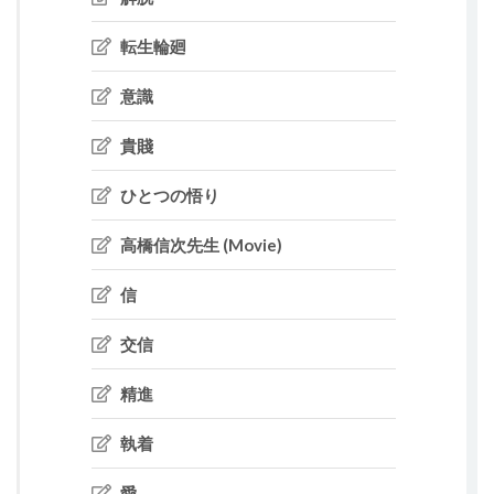
転生輪廻
意識
貴賤
ひとつの悟り
高橋信次先生 (Movie)
信
交信
精進
執着
愛