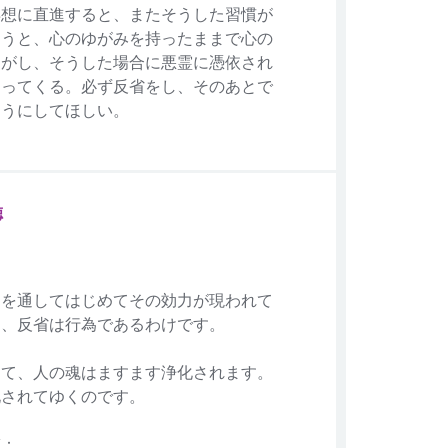
瞑想に直進すると、またそうした習慣が
まうと、心のゆがみを持ったままで心の
ながし、そうした場合に悪霊に憑依され
なってくる。必ず反省をし、そのあとで
ようにしてほしい。
徳
為を通してはじめてその効力が現われて
ら、反省は行為であるわけです。
って、人の魂はますます浄化されます。
化されてゆくのです。
徳：