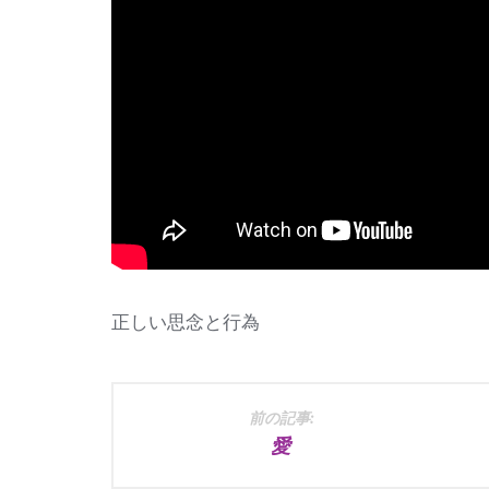
正しい思念と行為
投
前の記事:
愛
稿