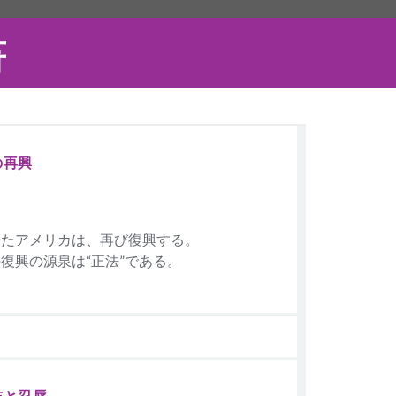
書
の再興
したアメリカは、再び復興する。
復興の源泉は“正法”である。
志と忍辱