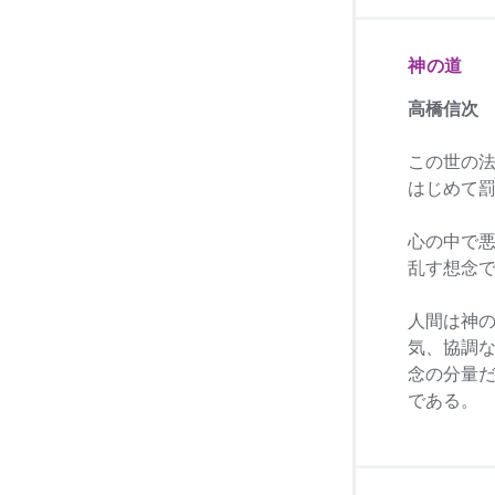
神の道
高橋信次
この世の
はじめて
心の中で
乱す想念
人間は神
気、協調
念の分量
である。