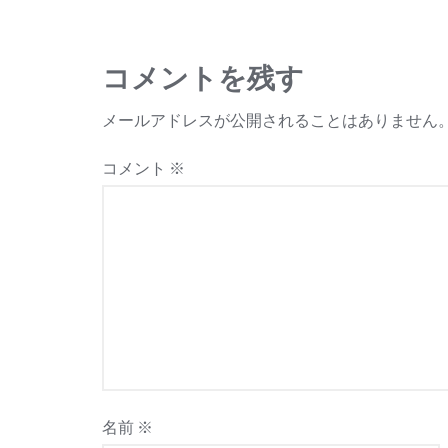
ナ
ビ
コメントを残す
ゲ
メールアドレスが公開されることはありません
ー
コメント
※
シ
ョ
ン
名前
※