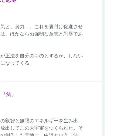
勇気と、努力―。これを裏付け促進させ
のは、ほかならぬ強靭な意志と忍辱であ
弱が正法を自分のものとするか、しない
点になってくる。
う「法」
その叡智と無限のエネルギーを生み出
、放出してこの大宇宙をつくられた。そ
その創作した天地に、中道という「法」