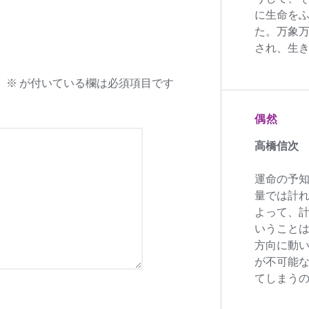
に生命を
た。万象
され、生
。
※
が付いている欄は必須項目です
偶然
高橋信次
運命の予
量では計
よって、
いうこと
方向に動
が不可能
てしまう