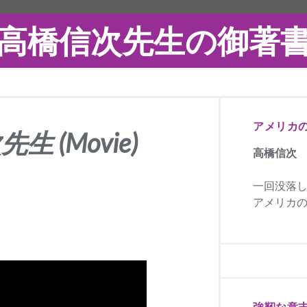
高橋信次先生の御著
アメリカ
生 (Movie)
高橋信次
一回没落
アメリカの
強靭な意