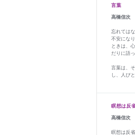
言葉
高橋信次
忘れては
不安にな
ときは、
だりに語
言葉は、
し、人び
瞑想は反
高橋信次
瞑想は反