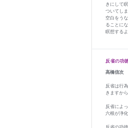
きにして
ついてし
空白をう
ることに
瞑想する
反省の功
高橋信次
反省は行
きますか
反省によ
六根が浄
反省の功