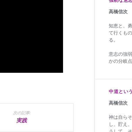
高橋信次
知恵と、
て行くも
る。
意志の強
かの分岐
中道とい
高橋信次
次の記事:
神は自ら
実践
し、貯え
うして、