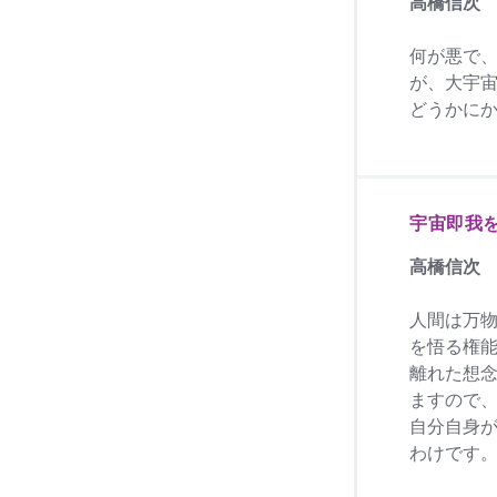
高橋信次
何が悪で
が、大宇
どうかに
宇宙即我
高橋信次
人間は万
を悟る権
離れた想
ますので
自分自身
わけです