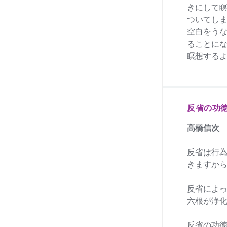
きにして
ついてし
空白をう
ることに
瞑想する
反省の功
高橋信次
反省は行
きますか
反省によ
六根が浄
反省の功