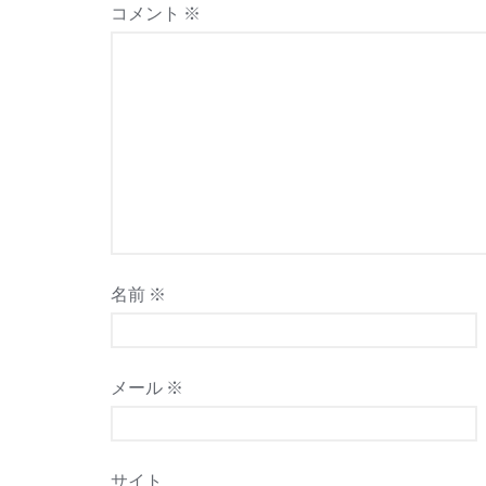
コメント
※
シ
ョ
ン
名前
※
メール
※
サイト