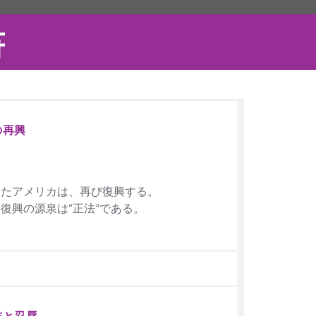
書
の再興
したアメリカは、再び復興する。
復興の源泉は“正法”である。
志と忍辱