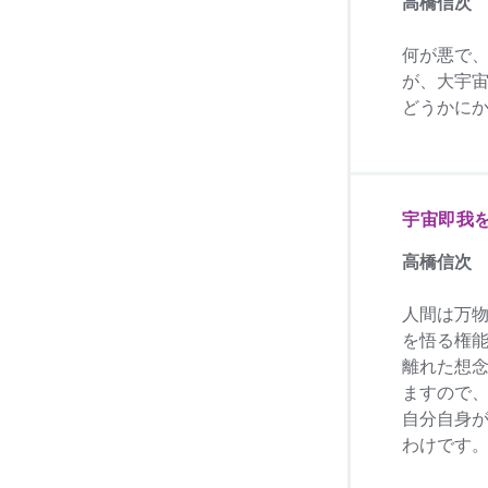
高橋信次
何が悪で
が、大宇
どうかに
宇宙即我
高橋信次
人間は万
を悟る権
離れた想
ますので
自分自身
わけです