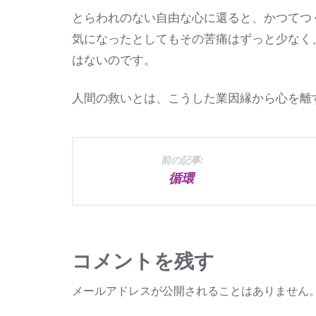
とらわれのない自由な心に還ると、かつてつ
気になったとしてもその苦痛はずっと少なく
はないのです。
人間の救いとは、こうした業因縁から心を離
投
前の記事:
循環
稿
ナ
ビ
コメントを残す
ゲ
メールアドレスが公開されることはありません
ー