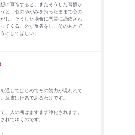
瞑想に直進すると、またそうした習慣が
まうと、心のゆがみを持ったままで心の
ながし、そうした場合に悪霊に憑依され
なってくる。必ず反省をし、そのあとで
ようにしてほしい。
徳
為を通してはじめてその効力が現われて
ら、反省は行為であるわけです。
って、人の魂はますます浄化されます。
化されてゆくのです。
徳：