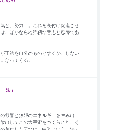
勇気と、努力―。これを裏付け促進させ
のは、ほかならぬ強靭な意志と忍辱であ
弱が正法を自分のものとするか、しない
点になってくる。
う「法」
その叡智と無限のエネルギーを生み出
、放出してこの大宇宙をつくられた。そ
その創作した天地に、中道という「法」