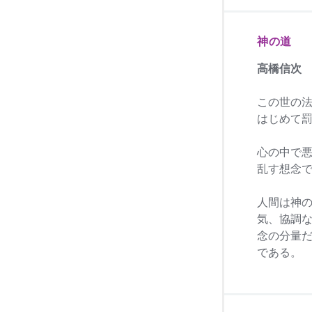
神の道
高橋信次
この世の
はじめて
心の中で
乱す想念
人間は神
気、協調
念の分量
である。