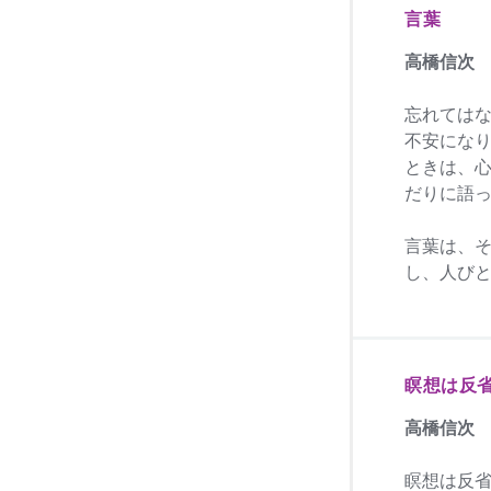
言葉
高橋信次
忘れては
不安にな
ときは、
だりに語
言葉は、
し、人び
瞑想は反
高橋信次
瞑想は反