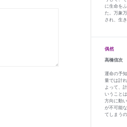
に生命を
た。万象
され、生
偶然
高橋信次
運命の予
量では計
よって、
いうこと
方向に動
が不可能
てしまう