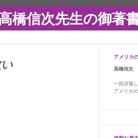
高橋信次先生の御著
アメリカ
救い
高橋信次
一回没落
アメリカの
強靭な意