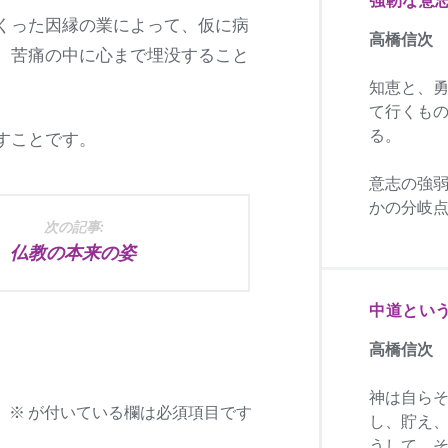
くった因縁の業によって、仮に病
高橋信次
、苦痛の中に心まで埋没すること
知恵と、
て行くも
る。
すことです。
意志の強
かの分岐
次の記事:
仏教の本来の姿
中道とい
高橋信次
神は自ら
。
※
が付いている欄は必須項目です
し、貯え
うして、