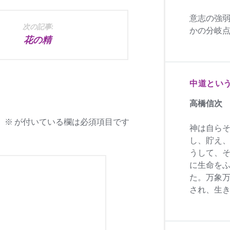
意志の強
次の記事:
かの分岐
花の精
中道とい
高橋信次
。
※
が付いている欄は必須項目です
神は自ら
し、貯え
うして、
に生命を
た。万象
され、生