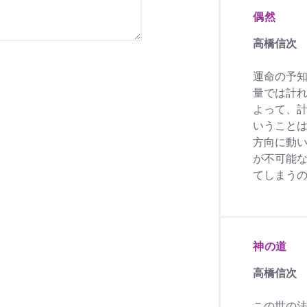
偶然
高橋信次
運命の予
量では計
よって、
いうこと
方向に動
が不可能
てしまう
神の道
高橋信次
この世の