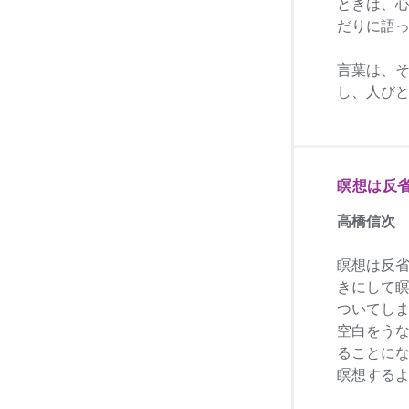
ときは、
だりに語
言葉は、
し、人び
瞑想は反
高橋信次
瞑想は反
きにして
ついてし
空白をう
ることに
瞑想する