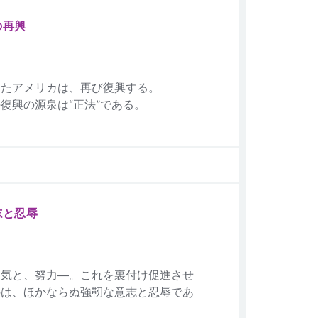
の再興
したアメリカは、再び復興する。
復興の源泉は“正法”である。
志と忍辱
勇気と、努力―。これを裏付け促進させ
のは、ほかならぬ強靭な意志と忍辱であ