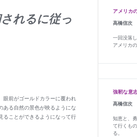
アメリカ
和されるに従っ
高橋信次
一回没落
アメリカの
強靭な意
、眼前がゴールドカラーに覆われ
高橋信次
のある自然の景色が映るようにな
見ることができるようになって行
知恵と、
て行くも
る。