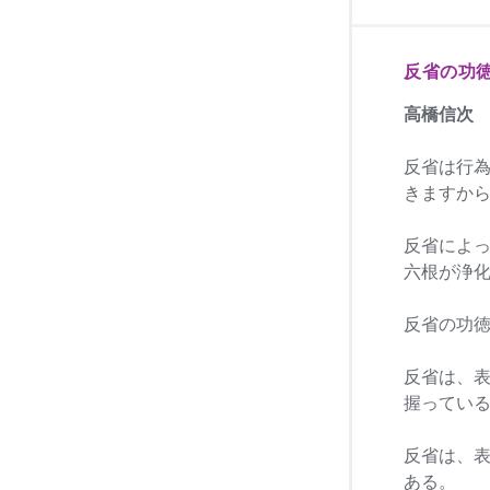
反省の功
高橋信次
反省は行
きますか
反省によ
六根が浄
反省の功
反省は、
握ってい
反省は、
ある。