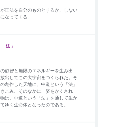
弱が正法を自分のものとするか、しない
点になってくる。
う「法」
その叡智と無限のエネルギーを生み出
、放出してこの大宇宙をつくられた。そ
その創作した天地に、中道という「法」
ふきこみ、そのなかに、姿をかくされ
万物は、中道という「法」を通して生か
きてゆく生命体となったのである。