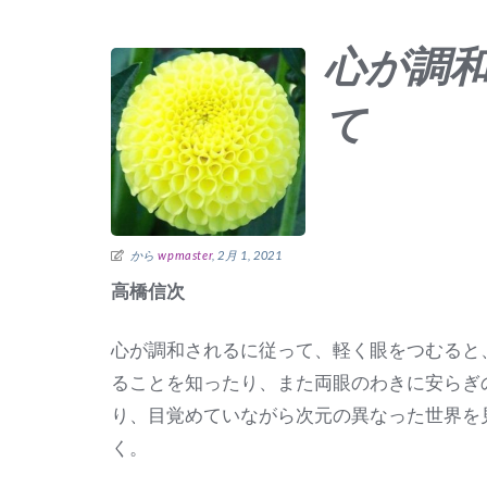
心が調
て
から
wpmaster
, 2月 1, 2021
高橋信次
心が調和されるに従って、軽く眼をつむると
ることを知ったり、また両眼のわきに安らぎ
り、目覚めていながら次元の異なった世界を
く。