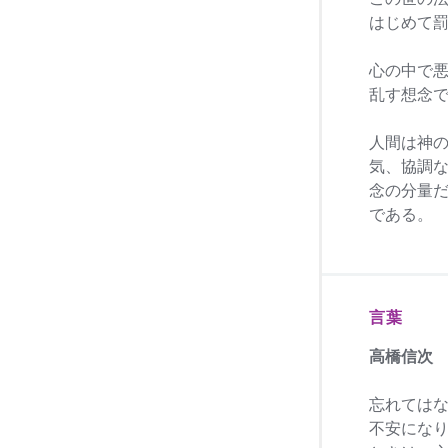
はじめて
心の中で
乱す想念
人間は神
気、協調
念の分量
である。
言葉
高橋信次
忘れては
不安にな