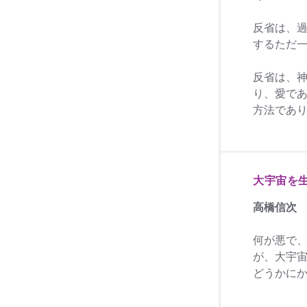
反省は、
するただ
反省は、
り、愛で
方法であ
大宇宙を
高橋信次
何が悪で
が、大宇
どうかに