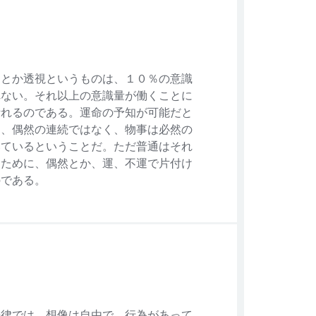
知とか透視というものは、１０％の意識
れない。それ以上の意識量が働くことに
計れるのである。運命の予知が可能だと
は、偶然の連続ではなく、物事は必然の
いているということだ。ただ普通はそれ
なために、偶然とか、運、不運で片付け
のである。
法律では、想像は自由で、行為があって