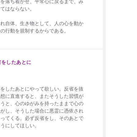
心を落ち着かせ、平常心に戻るまで、み
ってはならない。
それ自体、生き物として、人の心を動か
との行動を規制するからである。
省をしたあとに
省をしたあとにやって欲しい。反省を抜
瞑想に直進すると、またそうした習慣が
まうと、心のゆがみを持ったままで心の
ながし、そうした場合に悪霊に憑依され
なってくる。必ず反省をし、そのあとで
ようにしてほしい。