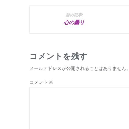
投
前の記事:
心の曇り
稿
ナ
ビ
コメントを残す
ゲ
メールアドレスが公開されることはありません
ー
コメント
※
シ
ョ
ン